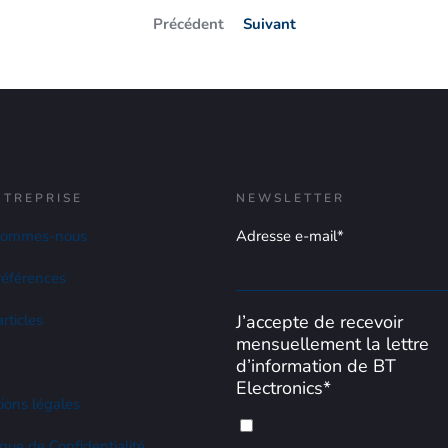
Précédent
Suivant
NTREPRISE
NEWSLETTER
sommes-nous
Adresse e-mail*
références
rticles
J’accepte de recevoir
mensuellement la lettre
d’information de BT
Electronics*
ions légales
ique de Confidentialité