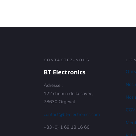
CONTACTEZ-NOUS
L'E
BT Electronics
Qui 
Nos 
Adresse :
122 chemin de la cavée,
Nos a
78630 Orgeval
CGV
contact@bt-electronics.com
Ment
+33 (0) 1 69 18 16 60
Polit