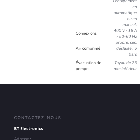
l’équipement
en
automatique
ou en
manuel.
400 V / 16 A
Connexions
/ 50-60 Hz
propre, sec,
Air comprimé
déshuilé : 6
bars
Évacuation de
Tuyau de 25
pompe
mm intérieur
CONTACTEZ-NOUS
BT Electronics
Adresse :