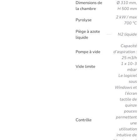
Dimensions de
Ø 310 mm,
la chambre
H 500 mm
2 kW / max
Pyrolyse
700 °C
Piège à azote
N2 liquide
liquide
Capacité
Pompe à vide
d’aspiration :
25 m3/h
1 x 10-3
Vide limite
mbar
Le logiciel
sous
Windows et
l’écran
tactile de
quinze
pouces
permettent
Contrôle
une
utilisation
intuitive de