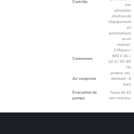
Contrôle
une
utilisation
intuitive de
l’équipement
en
automatique
ou en
manuel.
3 Phases /
400 V AC /
Connexions
32 A / 50-60
Hz
propre, sec,
Air comprimé
déshuilé : 6
bars
Évacuation de
Tuyau de 42
pompe
mm intérieur