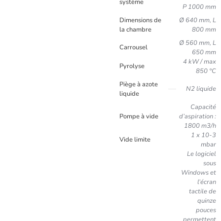
système
P 1000 mm
Dimensions de
Ø 640 mm, L
la chambre
800 mm
Ø 560 mm, L
Carrousel
650 mm
4 kW / max
Pyrolyse
850 °C
Piège à azote
N2 liquide
liquide
Capacité
Pompe à vide
d’aspiration :
1800 m3/h
1 x 10-3
Vide limite
mbar
Le logiciel
sous
Windows et
l’écran
tactile de
quinze
pouces
permettent