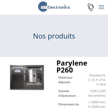
Nos produits
Parylene
P260
Parylène N,
Matériaux
C, D, F-VT4,
déposés
F-AF4
Gamme
0,05 à 100
d’épaisseurs
micromètres
L 2600 mm,
Dimensions du
H 2000 mm,