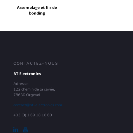
Assemblage et fils de
bonding
CONTACTEZ-NOUS
BT Electronics
Adresse :
122 chemin de la cavée,
78630 Orgeval
contact@bt-electronics.com
+33 (0) 1 69 18 16 60