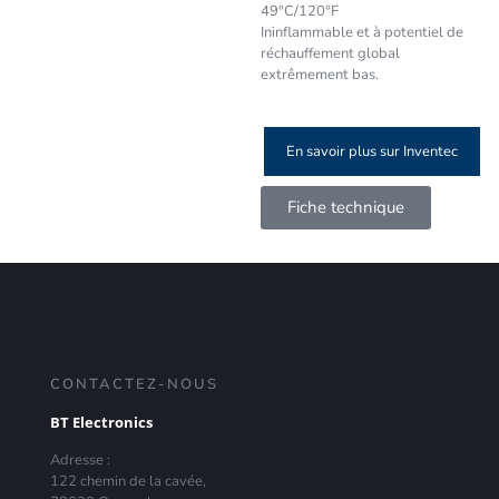
49°C/120°F
Ininflammable et à potentiel de
réchauffement global
extrêmement bas.
En savoir plus sur Inventec
Fiche technique
CONTACTEZ-NOUS
BT Electronics
Adresse :
122 chemin de la cavée,