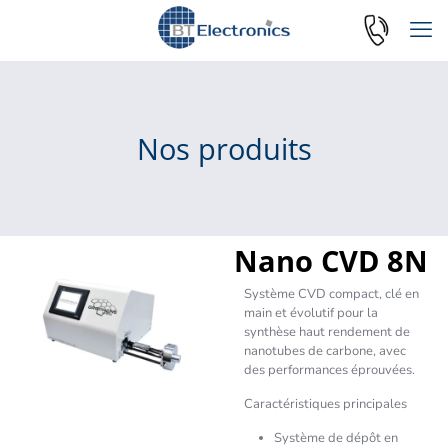
Nos produits
Nano CVD 8N
Système CVD compact, clé en
main et évolutif pour la
synthèse haut rendement de
nanotubes de carbone, avec
des performances éprouvées.
Caractéristiques principales
Système de dépôt en