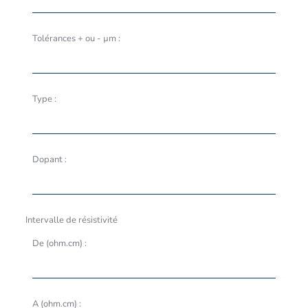
Tolérances + ou - µm :
Type :
Dopant :
Intervalle de résistivité
De (ohm.cm) :
A (ohm.cm) :