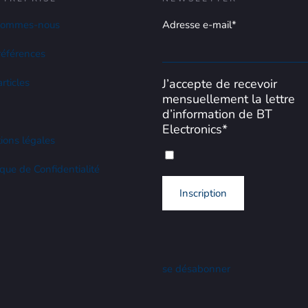
sommes-nous
Adresse e-mail*
références
rticles
J’accepte de recevoir
mensuellement la lettre
d’information de BT
Electronics*
ions légales
ique de Confidentialité
se désabonner