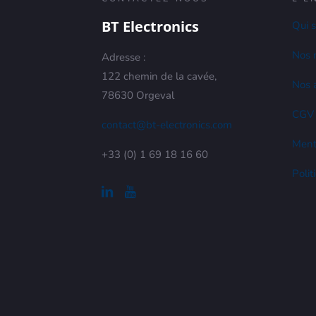
BT Electronics
Qui 
Nos 
Adresse :
122 chemin de la cavée,
Nos a
78630 Orgeval
CGV
contact@bt-electronics.com
Ment
+33 (0) 1 69 18 16 60
Polit